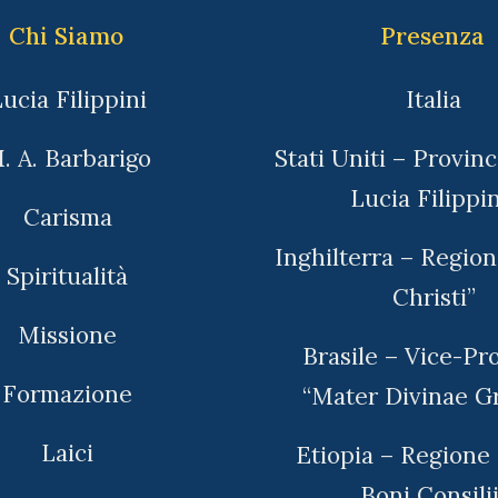
Chi Siamo
Presenza
ucia Filippini
Italia
. A. Barbarigo
Stati Uniti – Provinc
Lucia Filippin
Carisma
Inghilterra – Regio
Spiritualità
Christi”
Missione
Brasile – Vice-Pr
Formazione
“Mater Divinae Gr
Laici
Etiopia – Regione
Boni Consilii