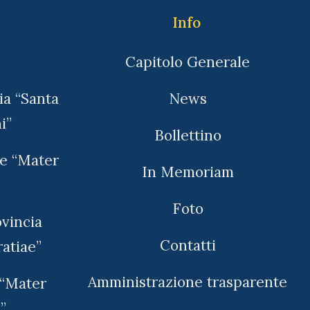
Info
Capitolo Generale
ia “Santa
News
i”
Bollettino
ne “Mater
In Memoriam
Foto
ovincia
Contatti
atiae”
Amministrazione trasparente
 “Mater
”