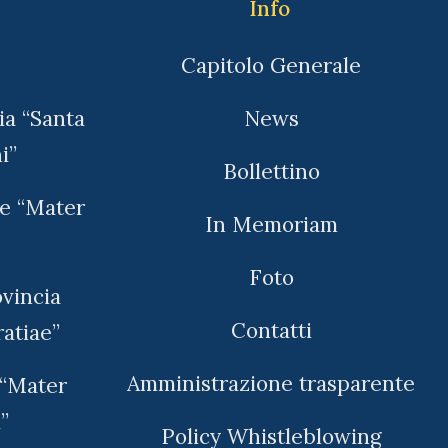
Info
Capitolo Generale
ia “Santa
News
i”
Bollettino
ne “Mater
In Memoriam
Foto
ovincia
Contatti
atiae”
Amministrazione trasparente
 “Mater
”
Policy Whistleblowing